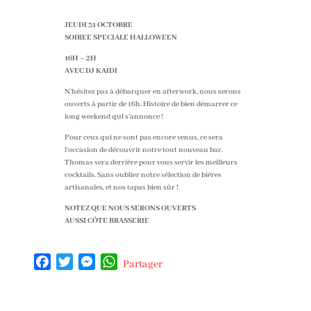
JEUDI 31 OCTOBRE
SOIREE SPECIALE HALLOWEEN
16H – 2H
AVEC DJ KAIDI
N’hésitez pas à débarquer en afterwork, nous serons
ouverts à partir de 16h. Histoire de bien démarrer ce
long weekend qui s’annonce !
Pour ceux qui ne sont pas encore venus, ce sera
l’occasion de découvrir notre tout nouveau bar.
Thomas sera derrière pour vous servir les meilleurs
cocktails. Sans oublier notre sélection de bières
artisanales, et nos tapas bien sûr !
NOTEZ QUE NOUS SERONS OUVERTS
AUSSI CÔTE BRASSERIE
F
T
M
W
Partager
a
w
e
h
c
i
s
a