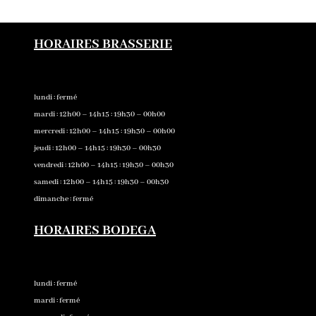
e
t
s
t
b
t
e
s
o
e
n
A
HORAIRES BRASSERIE
o
r
g
p
k
e
p
r
lundi : fermé
mardi : 12h00 – 14h15 : 19h30 – 00h00
mercredi : 12h00 – 14h15 : 19h30 – 00h00
jeudi : 12h00 – 14h15 : 19h30 – 00h30
vendredi : 12h00 – 14h15 : 19h30 – 00h30
samedi : 12h00 – 14h15 : 19h30 – 00h30
dimanche : fermé
HORAIRES BODEGA
lundi : fermé
mardi : fermé