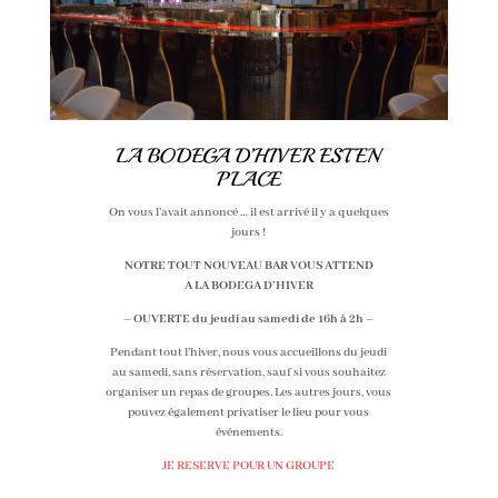
LA BODEGA D’HIVER EST EN
PLACE
On vous l’avait annoncé … il est arrivé il y a quelques
jours !
NOTRE TOUT NOUVEAU BAR VOUS ATTEND
A LA BODEGA D’HIVER
– OUVERTE du jeudi au samedi de 16h à 2h –
Pendant tout l’hiver, nous vous accueillons du jeudi
au samedi, sans réservation, sauf si vous souhaitez
organiser un repas de groupes. Les autres jours, vous
pouvez également privatiser le lieu pour vous
événements.
JE RESERVE POUR UN GROUPE